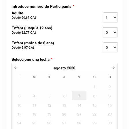
Introduce número de Participants
*
Adulto
Desde
90,67 CA$
Enfant (jusqu'à 12 ans)
Desde
62,77 CA$
Enfant (moins de 6 ans)
Desde
6,97 CA$
Seleccione una fecha
*
agosto
2026
L
M
X
J
V
S
D
1
2
3
4
5
6
7
8
9
10
11
12
13
14
15
16
17
18
19
20
21
22
23
24
25
26
27
28
29
30